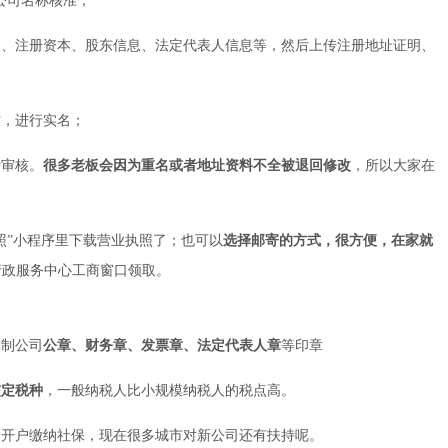
公司名称核准️；
围、注册资本、股东信息、法定代表人信息等，然后上传注册地址证明、
作，进行实名；
行审核。
很多老板会因为重名或者地址资料不全被退回修改
，所以大家在
照”小程序里下载营业执照了；也可以
选择邮寄的方式，很方便，在家就
行政服务中心工商窗口领取。
刻制公司
公章、财务章、发票章、法定代表人章
等印章
核定税种
，一般纳税人比小规模纳税人的税点高。
己开户缴纳社保，现在很多城市对新公司还有扶持呢。