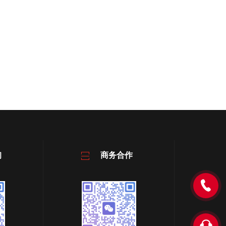
询
商务合作