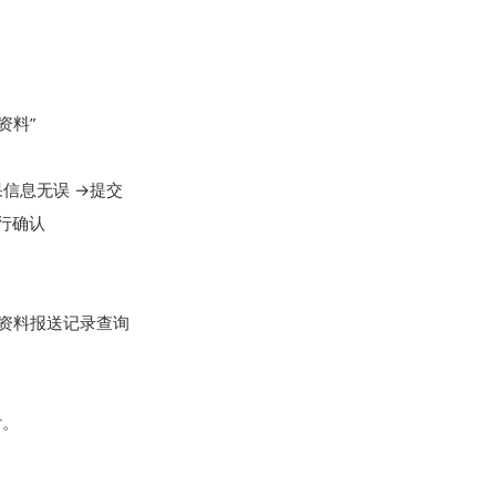
料”

信息无误 →提交

行确认

资料报送记录查询
