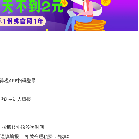
）
税APP扫码登录

送→进入填报

间，按股转协议签署时间

谨慎填报 ---相关合理税费，先填0
