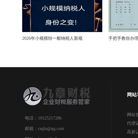
2026年小规模转一般纳税人新规
手把手教你办
网站
网站
电话：19125217286
代理
邮箱：csqfu@qq.com
高新